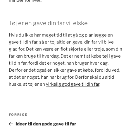
minder for livet.
Tøj er en gave din far vil elske
Hvis du ikke har meget tid til at gå og planlægge en
gave til din far, så er tøj altid en gave, din far vil blive
glad for. Det kan være en flot skjorte eller trøje, som din
far kan bruge til hverdag. Det er nemt at købe tøj i gave
til din far, fordi det er noget, han bruger hver dag.
Derfor er det også en sikker gave at købe, fordi du ved,
at det er noget, han har brug for. Derfor skal du altid
huske, at tøj er en
virkelig god gave til din far
.
Indlægsnavigation
Forrige
FORRIGE
indlæg
Ideer til den gode gave til far