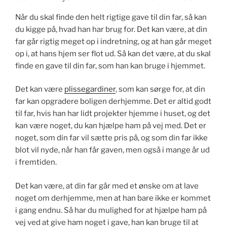
Når du skal finde den helt rigtige gave til din far, så kan
du kigge på, hvad han har brug for. Det kan være, at din
far går rigtig meget op i indretning, og at han går meget
op i, at hans hjem ser flot ud. Så kan det være, at du skal
finde en gave til din far, som han kan bruge i hjemmet.
Det kan være
plissegardiner
, som kan sørge for, at din
far kan opgradere boligen derhjemme. Det er altid godt
til far, hvis han har lidt projekter hjemme i huset, og det
kan være noget, du kan hjælpe ham på vej med. Det er
noget, som din far vil sætte pris på, og som din far ikke
blot vil nyde, når han får gaven, men også i mange år ud
i fremtiden.
Det kan være, at din far går med et ønske om at lave
noget om derhjemme, men at han bare ikke er kommet
i gang endnu. Så har du mulighed for at hjælpe ham på
vej ved at give ham noget i gave, han kan bruge til at