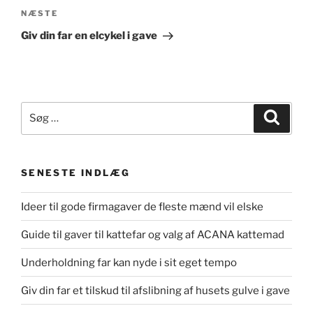
Næste
NÆSTE
indlæg
Giv din far en elcykel i gave
Søg
Søg
efter:
SENESTE INDLÆG
Ideer til gode firmagaver de fleste mænd vil elske
Guide til gaver til kattefar og valg af ACANA kattemad
Underholdning far kan nyde i sit eget tempo
Giv din far et tilskud til afslibning af husets gulve i gave